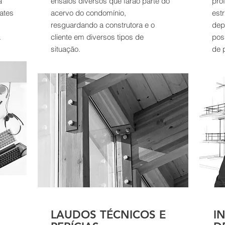
a
ensaios diversos que farão parte do
pro
ates
acervo do condomínio,
estr
resguardando a construtora e o
dep
.
cliente em diversos tipos de
pos
situação.
de p
LAUDOS TÉCNICOS E
I