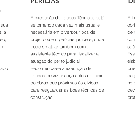
PERÍCIAS
D
um
A execução de Laudos Técnicos está
A i
 sua
se tornando cada vez mais usual e
obr
, a
necessária em diversos tipos de
de 
so,
projeto ou em perícias judiciais, onde
con
do
pode-se atuar também como
saú
assistente técnico para fiscalizar a
Ess
atuação do perito judicial.
ela
tado
Recomenda-se a execução de
pre
Laudos de vizinhança antes do inicio
da 
de obras que próximas às divisas,
no 
para resguardar as boas técnicas de
dev
construção.
prof