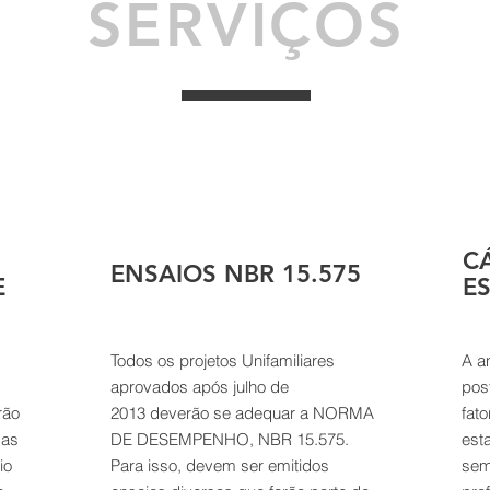
SERVIÇOS
C
ENSAIOS NBR 15.575
E
E
Todos os projetos Unifamiliares
A a
aprovados após julho de
post
rão
2013 deverão se adequar a NORMA
fat
sas
DE DESEMPENHO, NBR 15.575.
est
io
Para isso, devem ser emitidos
sem